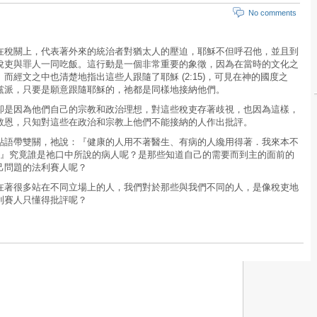
No comments
在稅關上，代表著外來的統治者對猶太人的壓迫，耶穌不但呼召他，並且到
稅吏與罪人一同吃飯。這行動是一個非常重要的象徵，因為在當時的文化之
而經文之中也清楚地指出這些人跟隨了耶穌 (2:15)，可見在神的國度之
黨派，只要是願意跟隨耶穌的，祂都是同樣地接納他們。
卻是因為他們自己的宗教和政治理想，對這些稅吏存著歧視，也因為這樣，
救恩，只知對這些在政治和宗教上他們不能接納的人作出批評。
點語帶雙關，祂說：『健康的人用不著醫生、有病的人纔用得著．我來本不
17)』究竟誰是祂口中所說的病人呢？是那些知道自己的需要而到主的面前的
己問題的法利賽人呢？
在著很多站在不同立場上的人，我們對於那些與我們不同的人，是像稅吏地
利賽人只懂得批評呢？