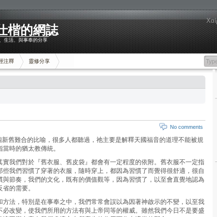
Χαί
仕楷的網誌
信仰、生活、與事奉的分享
經注釋
靈修分享
No comments
這個新舊難合的比喻，很多人都聽過，祂主要是解釋天國福音的道理不能被規
指當時的猶太教傳統。
其實我們對於『舊衣服、舊皮袋』都會有一定程度的依附。舊衣服不一定指
那些我們習慣了穿著的衣服，隨時穿上，都因為習慣了而覺得很舒適，很自
慣與節奏，我們的文化，既有的價值觀等，因為習慣了，以至會直覺地認為
反省的需要。
和方法，特別是在事奉之中，我們常常會誤以為因著神啟示的不變，以至我
不必改變，使我們所用的方法有與上帝同等的權威。雖然我們今日不是要盛