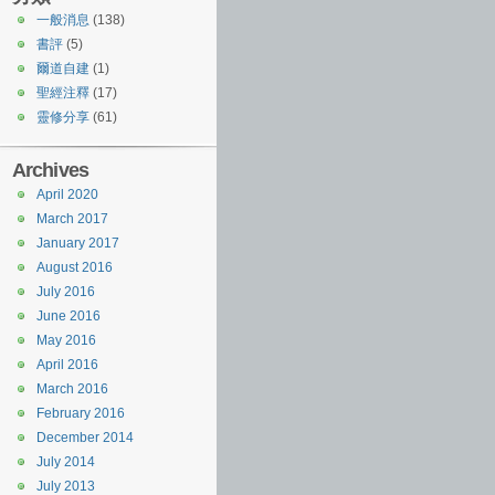
一般消息
(138)
書評
(5)
爾道自建
(1)
聖經注釋
(17)
靈修分享
(61)
Archives
April 2020
March 2017
January 2017
August 2016
July 2016
June 2016
May 2016
April 2016
March 2016
February 2016
December 2014
July 2014
July 2013