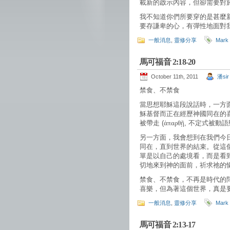
載新的啟示內容，但卻需要對
我不知道你們所要穿的是甚麼
要存謙卑的心，有彈性地面對
一般消息
,
靈修分享
Mark
馬可福音 2:18-20
October 11th, 2011
潘sir
禁食、不禁食
當思想耶穌這段說話時，一方
穌基督而正在經歷神國同在的
被帶走 (
ἀπαρθῇ
, 不定式被動
另一方面，我會想到在我們今
同在，直到世界的結束。從這
單是以自己的處境看，而是看
切地來到神的面前，祈求祂的
禁食、不禁食，不再是時代的
喜樂，但為著這個世界，真是
一般消息
,
靈修分享
Mark
馬可福音 2:13-17