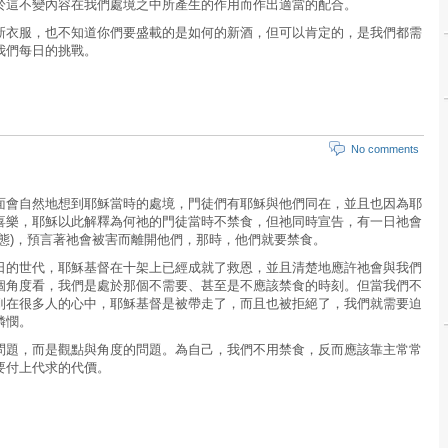
於這不變內容在我們處境之中所產生的作用而作出適當的配合。
新衣服，也不知道你們要盛載的是如何的新酒，但可以肯定的，是我們都需
我們每日的挑戰。
No comments
面會自然地想到耶穌當時的處境，門徒們有耶穌與他們同在，並且也因為耶
喜樂，耶穌以此解釋為何祂的門徒當時不禁食，但祂同時宣告，有一日祂會
語態)，預言著祂會被害而離開他們，那時，他們就要禁食。
日的世代，耶穌基督在十架上已經成就了救恩，並且清楚地應許祂會與我們
個角度看，我們是處於那個不需要、甚至是不應該禁食的時刻。但當我們不
到在很多人的心中，耶穌基督是被帶走了，而且也被拒絕了，我們就需要迫
憐憫。
問題，而是觀點與角度的問題。為自己，我們不用禁食，反而應該靠主常常
要付上代求的代價。