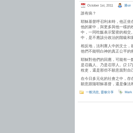
October 1st, 2011
潘sir
誰有病？
耶穌基督呼召利未時，他正坐
他的家中，與更多與他一樣的
中，一同吃飯表示緊密的相交。
中，是不應該分政治的階級和
相反地，法利賽人中的文士，
他們不能明白神的真正公平的
耶穌對他們的回應，可能有一
是召義人、乃是召罪人。(2:
稅吏，還是那些不願意面對自
在今日多元化的社會之中，存
願意跟隨耶穌基督，還是像法
一般消息
,
靈修分享
Mark