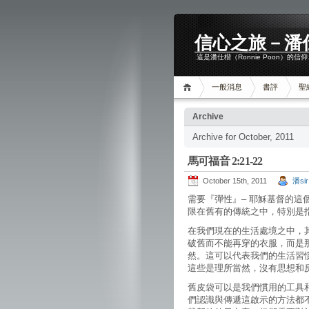
信心之旅－潘
這是潘仕楷（Ronnie Poon）的
一般消息
書評
聖
Archive
Archive for October, 2011
馬可福音 2:21-22
October 15th, 2011
潘sir
需要『彈性』– 耶穌基督的
限在舊有的傳統之中，特別是
在我們現在的生活處境之中，
破舊而不能再穿的衣服，而是
然。這可以代表我們的生活習
這些是理所當然，沒有思想和
舊皮袋可以是我們慣用的工具
們認識與傳遞這啟示的方法都