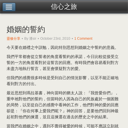
信心之旅
婚姻的誓約
靈修分享
By 潘sir
October 23rd, 2010
1 Comment
今天要在婚禮之中訓勉，因此特別思想到婚姻之中誓約的意義。
我們平常都會從立誓者的角度看誓約的承諾，今日比較從接受立
誓的一方的角度看對於這誓言的回應。有時我們會容易看到對方
未盡力地執行誓言，甚至會懷疑對方的愛。
但我們的感覺很多時候是受到自己的情況影響，以至不能正確地
看到對方的付出。
最近思想到瑪拉基書，神向當時的猶太人說：『我曾愛你們』，
重申祂對他們的誓約，但當時的人因為自己的民族處於一個困難
的局勢，以至從自己的感覺中看神的工作，他們對神的愛的回應
卻是：『你在何事上愛我們呢？』神的回答，是要他們回到神最
起初對他們的揀選，並且這揀選在過去的歷史之中的結果。
當我們在婚姻之中，遇到不覺得被愛的時候，可能不應該立刻就