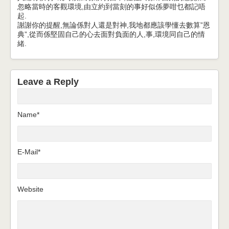
忽略當時的客觀環境,由立約到當刻的事好似係夢咁乜都記唔
起.
謝謝你的提醒,無論係對人還是對神,我地都應該學懂去數算”恩
典”,從而係堅固自己的心去面對負面的人,事,環境同自己的情
緒.
Leave a Reply
Name*
E-Mail*
Website