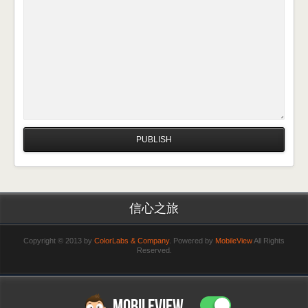
信心之旅
Copyright © 2013 by
ColorLabs & Company
. Powered by
MobileView
All Rights
Reserved.
MOBILEVIEW